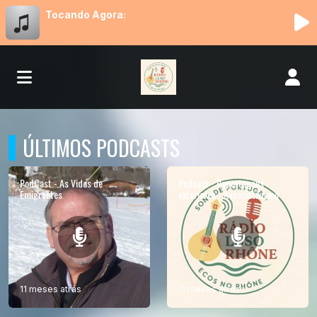
Tocando Agora:
ÚLTIMOS PODCASTS
PodCast - As Vidas de
Podcast - Reportagens
Emigrantes
exteriores - Associativismo
11 meses atrás
11 meses atrás