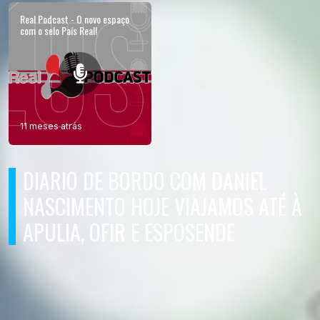
Real Podcast - O novo espaço
com o selo País Real!
11 meses atrás
DIARIO DE BORDO COM DANIEL
NASCIMENTO HOJE VIAJAMOS ATÉ À
APULIA, OFIR E ESPOSENDE