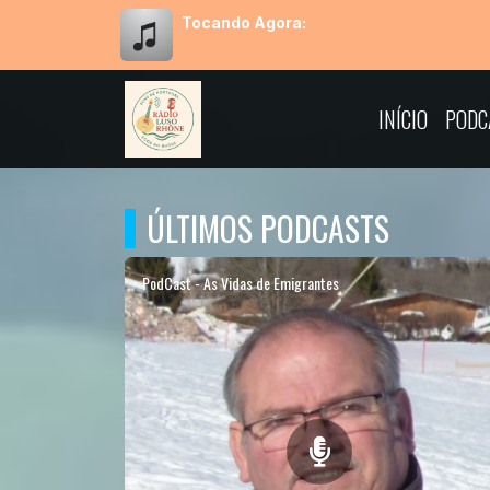
Tocando Agora:
INÍCIO
PODC
ÚLTIMOS PODCASTS
PodCast - As Vidas de Emigrantes