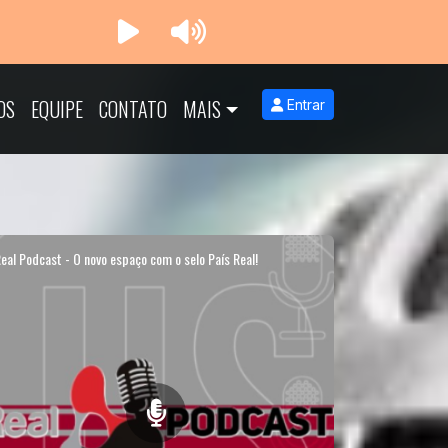
OS
EQUIPE
CONTATO
MAIS
Entrar
eal Podcast - O novo espaço com o selo País Real!